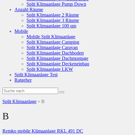
Split Klimaanlage Pump Down
Anzahl Räume
Split Klimaanlage 2 Räume
Split Klimaanlage 3 Räume
Split Klimaanlage 100 qm
Mobile
Mobile Split Klimaanlage
Split Klimaanlage Camping
Split Klimaanlage Caravan
Split Klimaanlage Dachboden
Split Klimaanlage Dachmontage
Split Klimaanlage Deckeneinbau
Split Klimaanlage LKW
Split Klimaanlage Test
Ratgeber
Split Klimaanlage
»
B
B
Remko mobile Klimaanlage RKL 491 DC