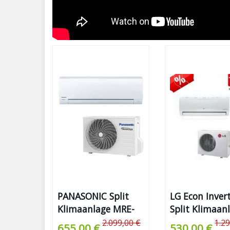
PANASONIC Split
LG Econ Inver
Klimaanlage MRE-
Split Klimaan
PKE
2.099,00 €
1.2
655,00 €
530,00 €