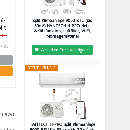
6-
Split Klimaanlage 9000 BTU (bis
30m²) HANTECH H-PRO Heiz-
lit
&Kühlfunktion, Luftfilter, WIFI,
00 €
Montagematerial
 MwSt.
Aktuellen Preis anzeigen*
BESTSELLER NR. 3
n
em eben
HANTECH H-PRO Split Klimaanlage
rkauften
9000 BTU für Räume bis 35 m² als