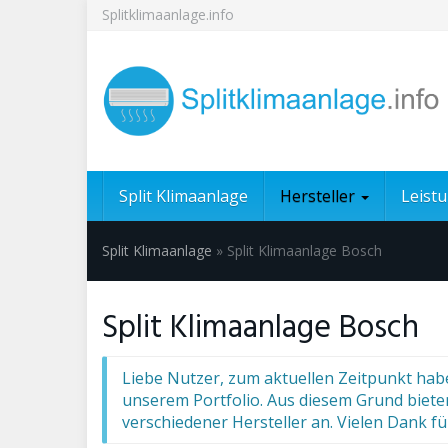
Skip
Splitklimaanlage.info
to
main
content
Split Klimaanlage
Hersteller
Leist
Split Klimaanlage
»
Split Klimaanlage Bosch
Split Klimaanlage Bosch
Liebe Nutzer, zum aktuellen Zeitpunkt habe
unserem Portfolio. Aus diesem Grund biet
verschiedener Hersteller an. Vielen Dank fü