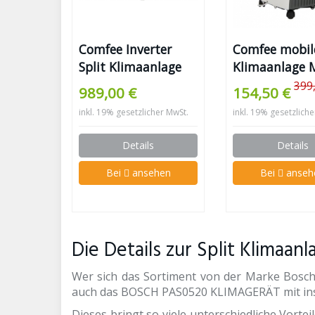
Comfee Inverter
Comfee mobil
Split Klimaanlage
Klimaanlage 
07CRN1-ERP
399
989,00 €
154,50 €
inkl. 19% gesetzlicher MwSt.
inkl. 19% gesetzlich
Details
Details
Bei
ansehen
Bei
anseh
Die Details zur Split Klimaan
Wer sich das Sortiment von der Marke Bosc
auch das BOSCH PAS0520 KLIMAGERÄT mit ins
Dieses bringt so viele unterschiedliche Vortei