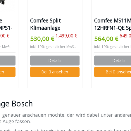
e
Comfee Split
Comfee MS11M
MPS1-
Klimaanlage
12HRFN1-QE Sp
MS11M6-18HRFN1
Klimaanlage
,00 €
1.499,00 €
649,
530,00 €
564,00 €
er MwSt.
inkl. 19% gesetzlicher MwSt.
inkl. 19% gesetzlicher
Details
Details
en
Bei
ansehen
Bei
ansehe
lage Bosch
h genauer anschauen möchte, der wird dabei unter ander
 Auge fassen.
le mit, dass es sich inzwischen als eines der am meisten ve