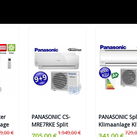
ter
PANASONIC CS-
PANASONIC Spl
lage
MRE7RKE Split
Klimaanlage KI
Klimaanlage
UE9-RKE
99,00 €
1.949,00 €
729,
705,00 €
341,00 €