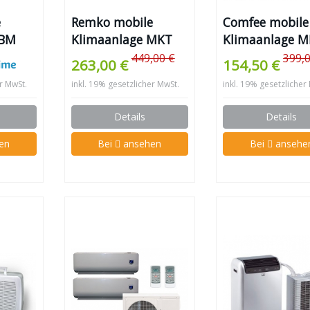
e
Remko mobile
Comfee mobile
JBM
Klimaanlage MKT
Klimaanlage M
251S
07CRN1-ERP
449,00 €
399,
263,00 €
154,50 €
er MwSt.
inkl. 19% gesetzlicher MwSt.
inkl. 19% gesetzlicher
Details
Details
en
Bei
ansehen
Bei
ansehe