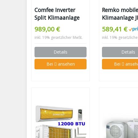
Comfee Inverter
Remko mobil
Split Klimaanlage
Klimaanlage 
240
989,00 €
589,41 €
inkl. 19% gesetzlicher MwSt.
inkl. 19% gesetzlich
Details
Details
Bei
ansehen
Bei
anseh