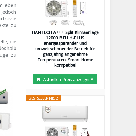
em eben
s jedoch
rfnisse
ekte zu
HANTECH A+++ Split Klimaanlage
12000 BTU H-PLUS
lle, die
energiesparender und
deshalb
umweltschonender Betrieb für
ganzjährig angenehme
Auge zu
Temperaturen, Smart Home
kompatibel
Aktuellen Preis anzeigen*
BESTSELLER NR. 2