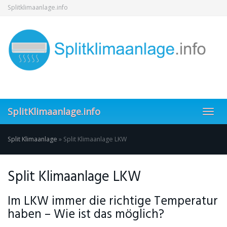
Skip
Splitklimaanlage.info
to
main
content
SplitKlimaanlage.info
Toggl
navig
Split Klimaanlage
»
Split Klimaanlage LKW
Split Klimaanlage LKW
Im LKW immer die richtige Temperatur
haben – Wie ist das möglich?