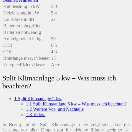
Details
Bei
ansehen
Kühlleistung in kW
5.0
Heizleistung in kW
5.4
Lautstärke in dB
22
Batterien inbegriffen
Batterien notwendig
Artikelgewicht in kg
50
EER
6.5
COP
4.3
Rohrlänge max. in Meter
15
Energieeffizienzklasse
A++
Split Klimaanlage 5 kw – Was muss ich
beachten?
1
Split Klimaanlage 5 kw
1.1
Split Klimaanlage 5 kw – Was muss ich beachten?
1.2
Weitere Vor- und Nachteile
1.3
Video:
In Bezug auf die Split Klimaanlage 5 kw zeigt sich, dass die
Leistung vor allen Dingen gut für kleinere Räume geeignet ist.