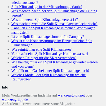
wieder ausbauen?
Split Klimaanlage in der Mietwohnung erlaubt?
Was machen, wenn bei der Split Klimaanlage die Leitung
vereist?
Was tun, wenn Split Klimaanlage vereist ist?
Was machen, wenn die Split Klimaanlage schlecht riecht?
Kann ich eine Split Klimaanlage in meinen Wohnwagen
nachrüsten?
Ist eine Split Klimaanlage sinnvoll für Camping?
Was ist eine Kondensatpumpe im Bezug auf eine Split
Klimaanlage?
Wie reinigt man eine Split Klimaanlage?
Verursacht eine Split Klimaanlage Kondenswasser?
Welchen Reiniger für die SKA verwenden?
Wie häuftig muss eine Split Klimaanlage gewartet werden
und von wem?
Wie füllt man Gas bei einer Split Klimaanlage nach?
Welches Modell der Split Klimaanlage für welche
Raumgröße?
Info
Mehr Werkzeugthemen findet ihr auf
werkzeugblog.net
oder
werkzeug-tipp.de
Außerdem hier zwei neue interessante Magazine: