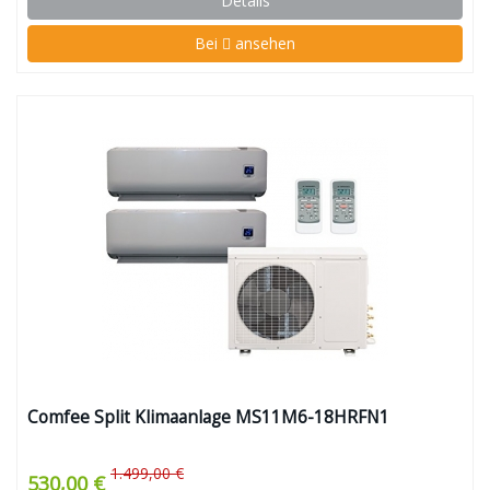
Details
Bei
ansehen
Comfee Split Klimaanlage MS11M6-18HRFN1
1.499,00 €
530,00 €