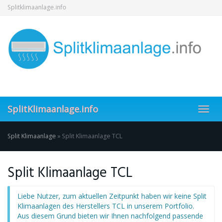
Skip
Splitklimaanlage.info
to
main
content
SplitKlimaanlage.info
Toggl
navig
Split Klimaanlage
»
Split Klimaanlage TCL
Split Klimaanlage TCL
Liebe Nutzer, zum aktuellen Zeitpunkt haben wir keine Split
Klimaanlagen des Herstellers TCL in unserem Portfolio.
Aus diesem Grund bieten wir Ihnen nachfolgend passende