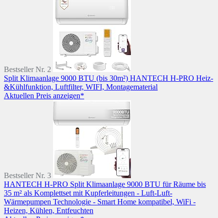
Bestseller Nr. 2
Split Klimaanlage 9000 BTU (bis 30m²) HANTECH H-PRO Heiz-
&Kühlfunktion, Luftfilter, WIFI, Montagematerial
Aktuellen Preis anzeigen*
Bestseller Nr. 3
HANTECH H-PRO Split Klimaanlage 9000 BTU für Räume bis
35 m² als Komplettset mit Kupferleitungen - Luft-Luft-
Wärmepumpen Technologie - Smart Home kompatibel, WiFi -
Heizen, Kühlen, Entfeuchten