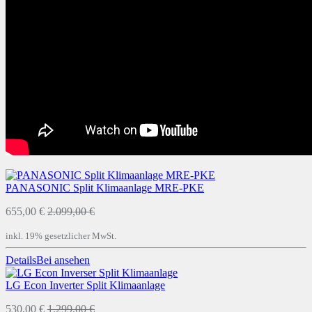
PANASONIC Split Klimaanlage MRE-PKE
655,00 €
2.099,00 €
inkl. 19% gesetzlicher MwSt.
Details
Bei
ansehen
LG Econ Inverter Split Klimaanlage
530,00 €
1.299,00 €