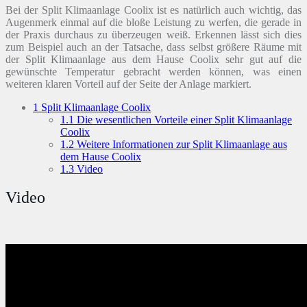
Bei der Split Klimaanlage Coolix ist es natürlich auch wichtig, das
Augenmerk einmal auf die bloße Leistung zu werfen, die gerade in
der Praxis durchaus zu überzeugen weiß. Erkennen lässt sich dies
zum Beispiel auch an der Tatsache, dass selbst größere Räume mit
der Split Klimaanlage aus dem Hause Coolix sehr gut auf die
gewünschte Temperatur gebracht werden können, was einen
weiteren klaren Vorteil auf der Seite der Anlage markiert.
1
Split Klimaanlage Coolix
1.1
Die wesentlichen Vorteile einer Split Klimaanlage
Coolix
1.2
Weitere Informationen zur Split Klimaanlage aus
dem Hause Coolix
1.3
Video
Video