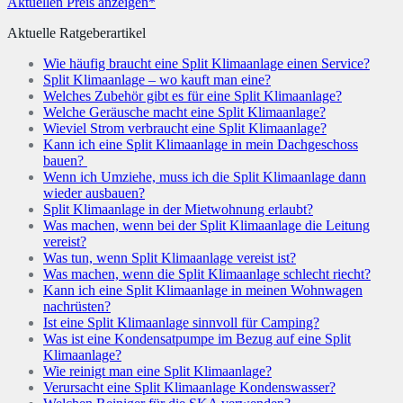
Aktuellen Preis anzeigen*
Aktuelle Ratgeberartikel
Wie häufig braucht eine Split Klimaanlage einen Service?
Split Klimaanlage – wo kauft man eine?
Welches Zubehör gibt es für eine Split Klimaanlage?
Welche Geräusche macht eine Split Klimaanlage?
Wieviel Strom verbraucht eine Split Klimaanlage?
Kann ich eine Split Klimaanlage in mein Dachgeschoss
bauen?
Wenn ich Umziehe, muss ich die Split Klimaanlage dann
wieder ausbauen?
Split Klimaanlage in der Mietwohnung erlaubt?
Was machen, wenn bei der Split Klimaanlage die Leitung
vereist?
Was tun, wenn Split Klimaanlage vereist ist?
Was machen, wenn die Split Klimaanlage schlecht riecht?
Kann ich eine Split Klimaanlage in meinen Wohnwagen
nachrüsten?
Ist eine Split Klimaanlage sinnvoll für Camping?
Was ist eine Kondensatpumpe im Bezug auf eine Split
Klimaanlage?
Wie reinigt man eine Split Klimaanlage?
Verursacht eine Split Klimaanlage Kondenswasser?