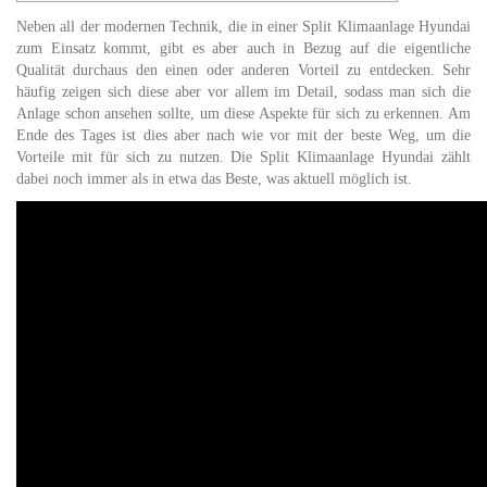
Neben all der modernen Technik, die in einer Split Klimaanlage Hyundai
zum Einsatz kommt, gibt es aber auch in Bezug auf die eigentliche
Qualität durchaus den einen oder anderen Vorteil zu entdecken. Sehr
häufig zeigen sich diese aber vor allem im Detail, sodass man sich die
Anlage schon ansehen sollte, um diese Aspekte für sich zu erkennen. Am
Ende des Tages ist dies aber nach wie vor mit der beste Weg, um die
Vorteile mit für sich zu nutzen. Die Split Klimaanlage Hyundai zählt
dabei noch immer als in etwa das Beste, was aktuell möglich ist.