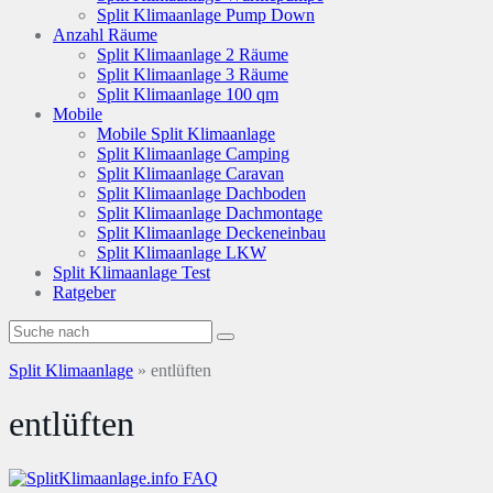
Split Klimaanlage Pump Down
Anzahl Räume
Split Klimaanlage 2 Räume
Split Klimaanlage 3 Räume
Split Klimaanlage 100 qm
Mobile
Mobile Split Klimaanlage
Split Klimaanlage Camping
Split Klimaanlage Caravan
Split Klimaanlage Dachboden
Split Klimaanlage Dachmontage
Split Klimaanlage Deckeneinbau
Split Klimaanlage LKW
Split Klimaanlage Test
Ratgeber
Split Klimaanlage
»
entlüften
entlüften