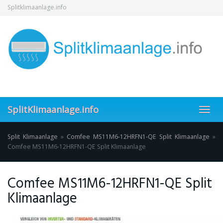
Skip
Splitklimaanlage.info
to
main
content
SplitKlimaanlage.info
Toggl
navig
Split Klimaanlage
»
Comfee MS11M6-12HRFN1-QE Split Klimaanlage
»
Comfee MS11M6-12HRFN1-QE Split Klimaanlage
Comfee MS11M6-12HRFN1-QE Split
Klimaanlage