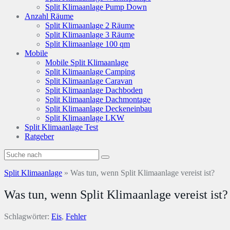
Split Klimaanlage Pump Down
Anzahl Räume
Split Klimaanlage 2 Räume
Split Klimaanlage 3 Räume
Split Klimaanlage 100 qm
Mobile
Mobile Split Klimaanlage
Split Klimaanlage Camping
Split Klimaanlage Caravan
Split Klimaanlage Dachboden
Split Klimaanlage Dachmontage
Split Klimaanlage Deckeneinbau
Split Klimaanlage LKW
Split Klimaanlage Test
Ratgeber
Split Klimaanlage
»
Was tun, wenn Split Klimaanlage vereist ist?
Was tun, wenn Split Klimaanlage vereist ist?
Schlagwörter:
Eis
,
Fehler