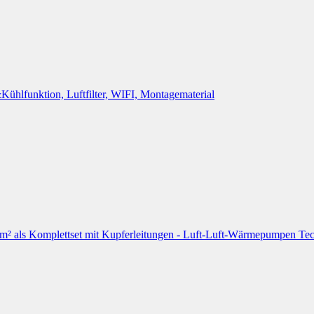
lfunktion, Luftfilter, WIFI, Montagematerial
ls Komplettset mit Kupferleitungen - Luft-Luft-Wärmepumpen Techn