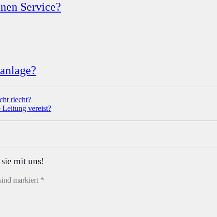
inen Service?
aanlage?
ht riecht?
Leitung vereist?
sie mit uns!
sind markiert *