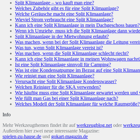
Split Klimaanlage – wo kauft man eine?
Welches Zubehör gibt es für eine Split Klimaanlage?
Welche Geräusche macht eine Split Klimaanlage?
Wieviel Strom verbraucht eine Split Klimaanlage?
Kann ich eine Split Klimaanlage in mein Dachgeschoss bauen
Wenn ich Umziehe, muss ich die Split Klimaanlage dann wied
Split Klimaanlage in der Mietwohnung erlaubt?
Was machen, wenn bei der Split Klimaanlage die Leitung verei
Was tun, wenn Split Klimaanlage vereist ist?
Was machen, wenn die Split Klimaanlage schlecht riecht?
Kann ich eine Split Klimaanlage in meinen Wohnwagen nachrü
Ist eine Split Klimaanlage sinnvoll für Camping?
Was ist eine Kondensatpumpe im Bezug auf eine Split Klimaan
Wie reinigt man eine Split Klimaanlage?
Verursacht eine Split Klimaanlage Kondenswasser?
Welchen Reiniger für die SKA verwenden?
Wie häuftig muss eine Split Klimaanlage gewartet werden un
Wie füllt man Gas bei einer Split Klimaanlage nach?
Welches Modell der Split Klimaanlage für welche Raumgröße?
Info
Mehr Werkzeugthemen findet ihr auf
werkzeugblog.net
oder
werkzeu
Außerdem hier zwei neue interessante Magazine:
spielen-zu-hause.de
und
gokart-magazin.de