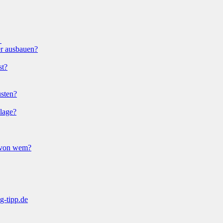
?
er ausbauen?
st?
sten?
lage?
d von wem?
g-tipp.de