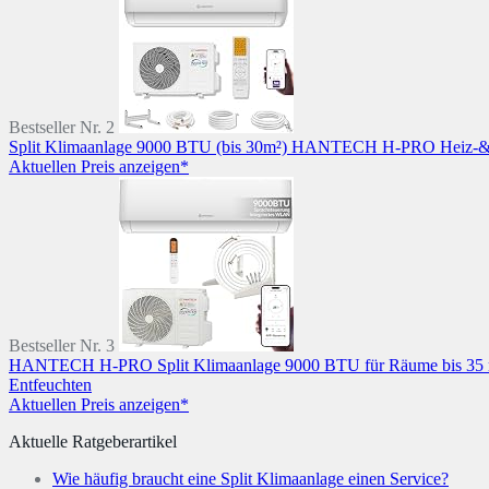
Bestseller Nr. 2
Split Klimaanlage 9000 BTU (bis 30m²) HANTECH H-PRO Heiz-&Küh
Aktuellen Preis anzeigen*
Bestseller Nr. 3
HANTECH H-PRO Split Klimaanlage 9000 BTU für Räume bis 35 m² a
Entfeuchten
Aktuellen Preis anzeigen*
Aktuelle Ratgeberartikel
Wie häufig braucht eine Split Klimaanlage einen Service?