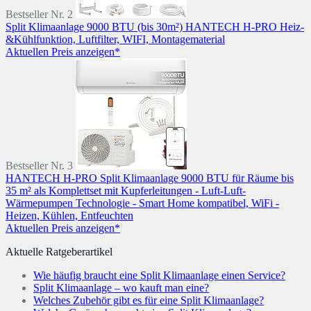
Bestseller Nr. 2
Split Klimaanlage 9000 BTU (bis 30m²) HANTECH H-PRO Heiz-
&Kühlfunktion, Luftfilter, WIFI, Montagematerial
Aktuellen Preis anzeigen*
Bestseller Nr. 3
HANTECH H-PRO Split Klimaanlage 9000 BTU für Räume bis
35 m² als Komplettset mit Kupferleitungen - Luft-Luft-
Wärmepumpen Technologie - Smart Home kompatibel, WiFi -
Heizen, Kühlen, Entfeuchten
Aktuellen Preis anzeigen*
Aktuelle Ratgeberartikel
Wie häufig braucht eine Split Klimaanlage einen Service?
Split Klimaanlage – wo kauft man eine?
Welches Zubehör gibt es für eine Split Klimaanlage?