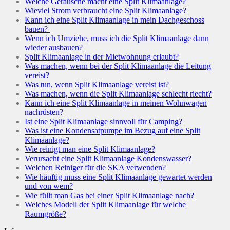
Welche Geräusche macht eine Split Klimaanlage?
Wieviel Strom verbraucht eine Split Klimaanlage?
Kann ich eine Split Klimaanlage in mein Dachgeschoss
bauen?
Wenn ich Umziehe, muss ich die Split Klimaanlage dann
wieder ausbauen?
Split Klimaanlage in der Mietwohnung erlaubt?
Was machen, wenn bei der Split Klimaanlage die Leitung
vereist?
Was tun, wenn Split Klimaanlage vereist ist?
Was machen, wenn die Split Klimaanlage schlecht riecht?
Kann ich eine Split Klimaanlage in meinen Wohnwagen
nachrüsten?
Ist eine Split Klimaanlage sinnvoll für Camping?
Was ist eine Kondensatpumpe im Bezug auf eine Split
Klimaanlage?
Wie reinigt man eine Split Klimaanlage?
Verursacht eine Split Klimaanlage Kondenswasser?
Welchen Reiniger für die SKA verwenden?
Wie häuftig muss eine Split Klimaanlage gewartet werden
und von wem?
Wie füllt man Gas bei einer Split Klimaanlage nach?
Welches Modell der Split Klimaanlage für welche
Raumgröße?