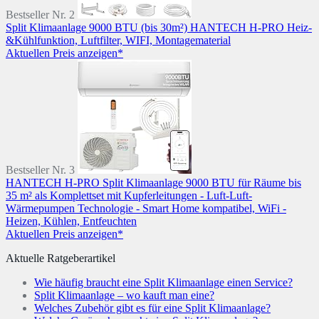
Bestseller Nr. 2
Split Klimaanlage 9000 BTU (bis 30m²) HANTECH H-PRO Heiz-
&Kühlfunktion, Luftfilter, WIFI, Montagematerial
Aktuellen Preis anzeigen*
Bestseller Nr. 3
HANTECH H-PRO Split Klimaanlage 9000 BTU für Räume bis
35 m² als Komplettset mit Kupferleitungen - Luft-Luft-
Wärmepumpen Technologie - Smart Home kompatibel, WiFi -
Heizen, Kühlen, Entfeuchten
Aktuellen Preis anzeigen*
Aktuelle Ratgeberartikel
Wie häufig braucht eine Split Klimaanlage einen Service?
Split Klimaanlage – wo kauft man eine?
Welches Zubehör gibt es für eine Split Klimaanlage?