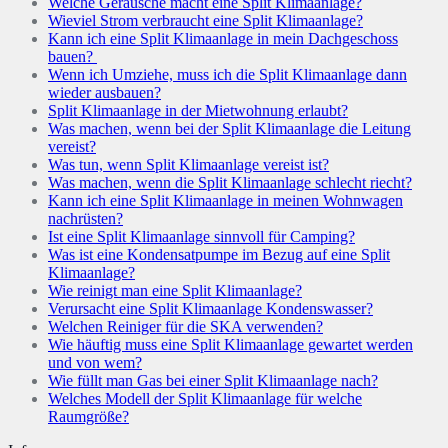
Welche Geräusche macht eine Split Klimaanlage?
Wieviel Strom verbraucht eine Split Klimaanlage?
Kann ich eine Split Klimaanlage in mein Dachgeschoss
bauen?
Wenn ich Umziehe, muss ich die Split Klimaanlage dann
wieder ausbauen?
Split Klimaanlage in der Mietwohnung erlaubt?
Was machen, wenn bei der Split Klimaanlage die Leitung
vereist?
Was tun, wenn Split Klimaanlage vereist ist?
Was machen, wenn die Split Klimaanlage schlecht riecht?
Kann ich eine Split Klimaanlage in meinen Wohnwagen
nachrüsten?
Ist eine Split Klimaanlage sinnvoll für Camping?
Was ist eine Kondensatpumpe im Bezug auf eine Split
Klimaanlage?
Wie reinigt man eine Split Klimaanlage?
Verursacht eine Split Klimaanlage Kondenswasser?
Welchen Reiniger für die SKA verwenden?
Wie häuftig muss eine Split Klimaanlage gewartet werden
und von wem?
Wie füllt man Gas bei einer Split Klimaanlage nach?
Welches Modell der Split Klimaanlage für welche
Raumgröße?