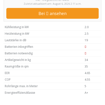
inkl. 19% gesetzlicher MwSt.
Zuletzt aktualisiert am: August 6, 2026 2:11 a.m.
Bei
ansehen
Kühlleistung in kW
2.0
Heizleistung in kW
2.5
Lautstärke in dB
19
Batterien inbegriffen
Batterien notwendig
Artikelgewicht in kg
34
Raumgröße in qm
35
EER
4.65
COP
4.55
Rohrlänge max. in Meter
5
Energieeffizienzklasse
A+