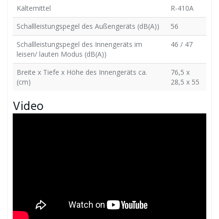
Kältemittel
R-410A
Schallleistungspegel des Außengeräts (dB(A))
56
Schallleistungspegel des Innengeräts im
46 / 47
leisen/ lauten Modus (dB(A))
Breite x Tiefe x Höhe des Innengeräts ca.
76,5 x
(cm)
28,5 x 55
Video