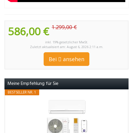
1.299,00 €
586,00 €
inkl. 19% gesetzlicher MwSt.
Zuletzt aktualisiert am: August 6, 2026 2:11 a.m.
Bei
ansehen
Meine Empfehlung für Sie
BESTSELLER NR. 1