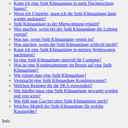
Kann ich eine Split Klimaanlage in mein Dachgeschoss
bauen?
Wenn ich Umziehe, muss ich die Split Klimaanlage dann
wieder ausbauen?
Split Klimaanlage in der Mietwohnung erlaubt?
Was machen, wenn bei der Split Klimaanlage die Leitung
vereist?
Was tun, wenn Split Klimaanlage vereist ist?
Was machen, wenn die Split Klimaanlage schlecht riecht?
Kann ich eine Split Klimaanlage in meinen Wohnwagen
nachrüsten?
Ist eine Split Klimaanlage sinnvoll für Camping?
Was ist eine Kondensatpumpe im Bezug auf eine Split
Klimaanlage?
Wie reinigt man eine Split Klimaanlage?
Verursacht eine Split Klimaanlage Kondenswasser?
Welchen Reiniger für die SKA verwenden?
Wie häuftig muss eine Split Klimaanlage gewartet werden
und von wem?
Wie füllt man Gas bei einer Split Klimaanlage nach?
Welches Modell der Split Klimaanlage für welche
Raumgröße?
Info