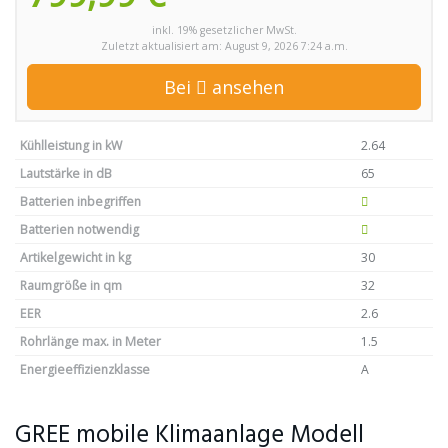
inkl. 19% gesetzlicher MwSt.
Zuletzt aktualisiert am: August 9, 2026 7:24 a.m.
Bei
ansehen
Kühlleistung in kW
2.64
Lautstärke in dB
65
Batterien inbegriffen
Batterien notwendig
Artikelgewicht in kg
30
Raumgröße in qm
32
EER
2.6
Rohrlänge max. in Meter
1.5
Energieeffizienzklasse
A
GREE mobile Klimaanlage Modell