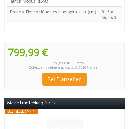
lauten Modus (dB(A))
Breite x Tiefe x Höhe des Innengeräts ca. (cm)
81,6 x
56,2 x 3
799,99 €
inkl. 19% gesetzlicher MwSt.
Zuletzt aktualisiert am: August 9, 2026 7:24 a.m.
Bei
ansehen
Meine Empfehlung für Sie
BESTSELLER NR. 1