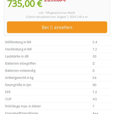
735,00 €
inkl. 19% gesetzlicher MwSt.
Zuletzt aktualisiert am: August 7, 2026 2:49 a.m.
Bei
ansehen
Kühlleistung in kW
5.4
Heizleistung in kW
7.2
Lautstärke in dB
30
Batterien inbegriffen
Batterien notwendig
Artikelgewicht in kg
54
Raumgröße in qm
60
EER
7.2
COP
4.5
Rohrlänge max. in Meter
7
Energieeffizienzklasse
A++