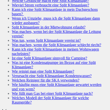
Welche Geräusche macht eine Split Klimaanlage?
Wieviel Strom verbraucht eine Split Klimaanlage?
Kann ich eine Split Klimaanlage in mein Dachgeschoss
bauen?
Wenn ich Umziehe, muss ich die Split Klimaanlage dann
wieder ausbauen?
Split Klimaanlage in der Mietwohnung erlaubt?
Was machen, wenn bei der Split Klimaanlage die Leitung
vereist?
Was tun, wenn Split Klimaanlage vereist ist?
Was machen, wenn die Split Klimaanlage schlecht riecht?
Kann ich eine Split Klimaanlage in meinen Wohnwagen
nachrüsten?
Ist eine Split Klimaanlage sinnvoll für Camping?
Was ist eine Kondensatpumpe im Bezug auf eine Split
Klimaanlage?
Wie reinigt man eine Split Klimaanlage?
Verursacht eine Split Klimaanlage Kondenswasser?
Welchen Reiniger für die SKA verwenden?
Wie häuftig muss eine Split Klimaanlage gewartet werden
und von wem?
Wie füllt man Gas bei einer Split Klimaanlage nach?
Welches Modell der Split Klimaanlage für welche
Raumgröße?