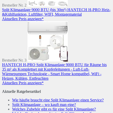
Bestseller Nr. 2
Split Klimaanlage 9000 BTU (bis 30m²) HANTECH H-PRO Heiz-
&Kühlfunktion, Luftfilter, WIFI, Montagematerial
Aktuellen Preis anzeigen*
Bestseller Nr. 3
HANTECH H-PRO Split Klimaanlage 9000 BTU für Räume bis
35 m² als Komplettset mit Kupferleitungen - Luft-Luft-
Wärmepumpen Technologie - Smart Home kompatibel, WiFi -
Heizen, Kühlen, Entfeuchten
Aktuellen Preis anzeigen*
Aktuelle Ratgeberartikel
Wie häufig braucht eine Split Klimaanlage einen Service?
Split Klimaanlage – wo kauft man eine?
Welches Zubehör gibt es für eine Split Klimaanlage?