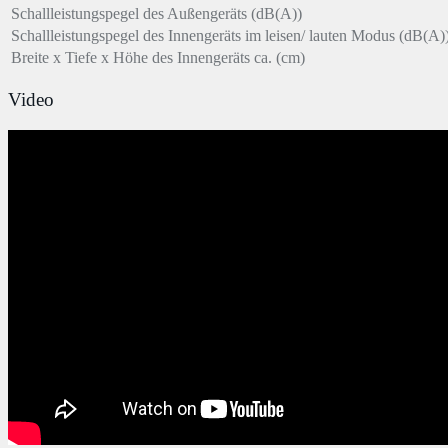
Schallleistungspegel des Außengeräts (dB(A))
Schallleistungspegel des Innengeräts im leisen/ lauten Modus (dB(A)
Breite x Tiefe x Höhe des Innengeräts ca. (cm)
Video