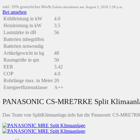
inkl. 19% gesetzlicher MwSt.
Zuletzt aktualisiert am: August 5, 2026 1:38 p.m.
Bei
ansehen
Kühlleistung in kW
4.0
Heizleistung in kW
3.5
Lautstärke in dB
56
Batterien inbegriffen
Batterien notwendig
Artikelgewicht in kg
48
Raumgröße in qm
50
EER
3.42
COP
4.0
Rohrlänge max. in Meter
20
Energieeffizienzklasse
A++
PANASONIC CS-MRE7RKE Split Klimaanlage
Das Team von SplitKlimaanlage.info hat die Panasonic CS-MRE7RKE Sp