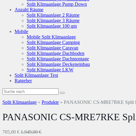
Split Klimaanlage Pump Down
Anzahl Räume
Split Klimaanlage 2 Räume
Split Klimaanlage 3 Räume
Split Klimaanlage 100 qm
Mobile
Mobile Split Klimaanlage
Split Klimaanlage Camping
Split Klimaanlage Caravan
Split Klimaanlage Dachboden
Split Klimaanlage Dachmontage
Split Klimaanlage Deckeneinbau
Split Klimaanlage LKW
Split Klimaanlage Test
Ratgeber
Split Klimaanlage
»
Produkte
»
PANASONIC CS-MRE7RKE Split K
PANASONIC CS-MRE7RKE Split
705,00 €
1.949,00 €