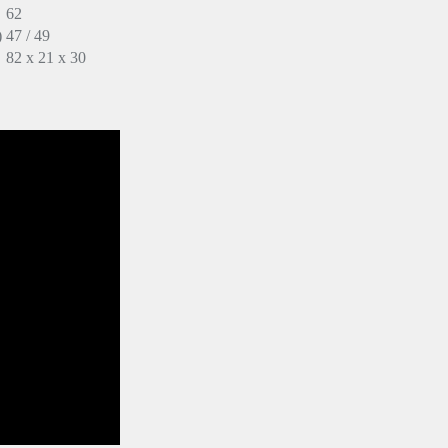
62
)
47 / 49
82 x 21 x 30