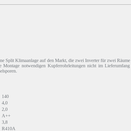
e Split Klimaanlage auf den Markt, die zwei Inverter für zwei Räume
ne Montage notwendigen Kupferrohrleitungen nicht im Lieferumfang en
elsporen.
140
4,0
2,0
A++
3,8
R410A