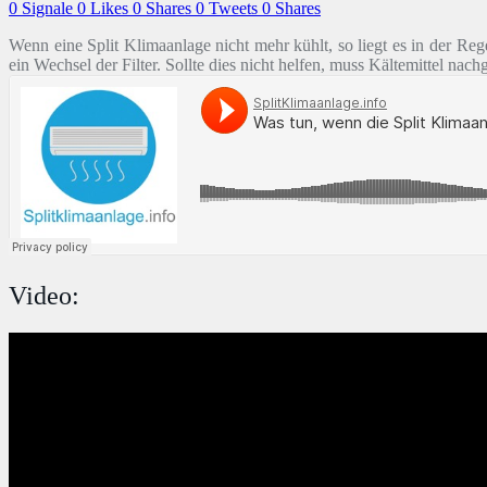
0
Signale
0
Likes
0
Shares
0
Tweets
0
Shares
Wenn eine Split Klimaanlage nicht mehr kühlt, so liegt es in der Re
ein Wechsel der Filter. Sollte dies nicht helfen, muss Kältemittel nac
Video: