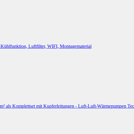
lfunktion, Luftfilter, WIFI, Montagematerial
ls Komplettset mit Kupferleitungen - Luft-Luft-Wärmepumpen Techn