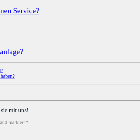
inen Service?
aanlage?
t?
e haben?
sie mit uns!
sind markiert *