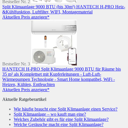
Bestseller Nr. 2
Split Klimaanlage 9000 BTU (bis 30m²) HANTECH H-PRO Heiz-
&Kühlfunktion, Luftfilter, WIFI, Montagematerial
Aktuellen Preis anzeigen*
Bestseller Nr. 3
HANTECH H-PRO Split Klimaanlage 9000 BTU für Räume bis
35 m² als Komplettset mit Kupferleitungen - Luft-Luft-
Wärmepumpen Technologie - Smart Home kompatibel, WiFi -
Heizen, Kühlen, Entfeuchten
Aktuellen Preis anzeigen*
Aktuelle Ratgeberartikel
Wie häufig braucht eine Split Klimaanlage einen Service?
Split Klimaanlage – wo kauft man eine?
Welches Zubehör gibt es für eine Split Klimaanlage?
Welche Geräusche macht eine Split Klimaanlage?