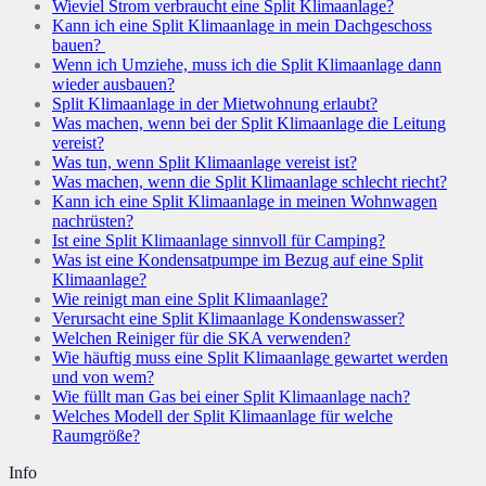
Wieviel Strom verbraucht eine Split Klimaanlage?
Kann ich eine Split Klimaanlage in mein Dachgeschoss
bauen?
Wenn ich Umziehe, muss ich die Split Klimaanlage dann
wieder ausbauen?
Split Klimaanlage in der Mietwohnung erlaubt?
Was machen, wenn bei der Split Klimaanlage die Leitung
vereist?
Was tun, wenn Split Klimaanlage vereist ist?
Was machen, wenn die Split Klimaanlage schlecht riecht?
Kann ich eine Split Klimaanlage in meinen Wohnwagen
nachrüsten?
Ist eine Split Klimaanlage sinnvoll für Camping?
Was ist eine Kondensatpumpe im Bezug auf eine Split
Klimaanlage?
Wie reinigt man eine Split Klimaanlage?
Verursacht eine Split Klimaanlage Kondenswasser?
Welchen Reiniger für die SKA verwenden?
Wie häuftig muss eine Split Klimaanlage gewartet werden
und von wem?
Wie füllt man Gas bei einer Split Klimaanlage nach?
Welches Modell der Split Klimaanlage für welche
Raumgröße?
Info