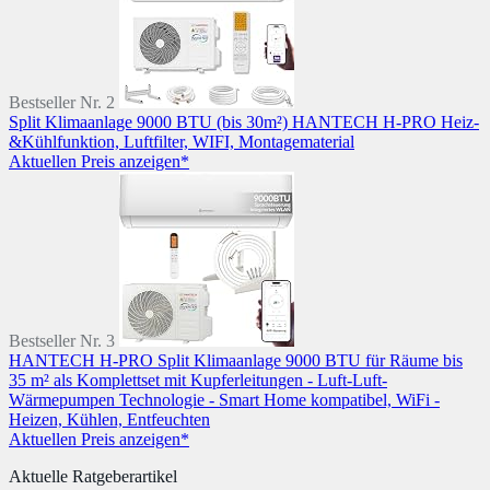
Bestseller Nr. 2
Split Klimaanlage 9000 BTU (bis 30m²) HANTECH H-PRO Heiz-
&Kühlfunktion, Luftfilter, WIFI, Montagematerial
Aktuellen Preis anzeigen*
Bestseller Nr. 3
HANTECH H-PRO Split Klimaanlage 9000 BTU für Räume bis
35 m² als Komplettset mit Kupferleitungen - Luft-Luft-
Wärmepumpen Technologie - Smart Home kompatibel, WiFi -
Heizen, Kühlen, Entfeuchten
Aktuellen Preis anzeigen*
Aktuelle Ratgeberartikel