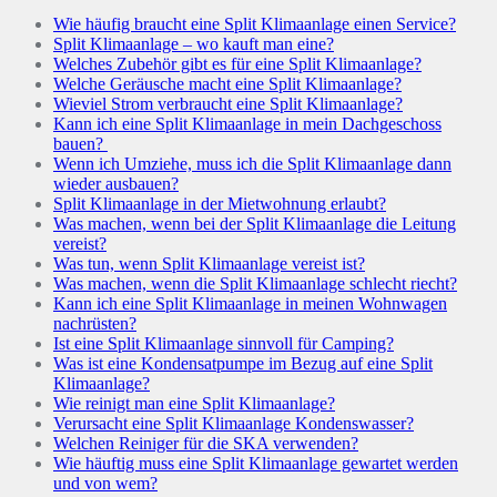
Wie häufig braucht eine Split Klimaanlage einen Service?
Split Klimaanlage – wo kauft man eine?
Welches Zubehör gibt es für eine Split Klimaanlage?
Welche Geräusche macht eine Split Klimaanlage?
Wieviel Strom verbraucht eine Split Klimaanlage?
Kann ich eine Split Klimaanlage in mein Dachgeschoss
bauen?
Wenn ich Umziehe, muss ich die Split Klimaanlage dann
wieder ausbauen?
Split Klimaanlage in der Mietwohnung erlaubt?
Was machen, wenn bei der Split Klimaanlage die Leitung
vereist?
Was tun, wenn Split Klimaanlage vereist ist?
Was machen, wenn die Split Klimaanlage schlecht riecht?
Kann ich eine Split Klimaanlage in meinen Wohnwagen
nachrüsten?
Ist eine Split Klimaanlage sinnvoll für Camping?
Was ist eine Kondensatpumpe im Bezug auf eine Split
Klimaanlage?
Wie reinigt man eine Split Klimaanlage?
Verursacht eine Split Klimaanlage Kondenswasser?
Welchen Reiniger für die SKA verwenden?
Wie häuftig muss eine Split Klimaanlage gewartet werden
und von wem?